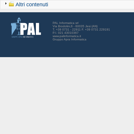
Altri contenuti
PAL Informatica srl
Via Brodolini,6 - 60035 Jesi (AN)
T. +39 0731 - 22911 F. +39 0731 229191
P.I. 021 43010367
www.palinformatica.it
Gruppo Apra Informatica