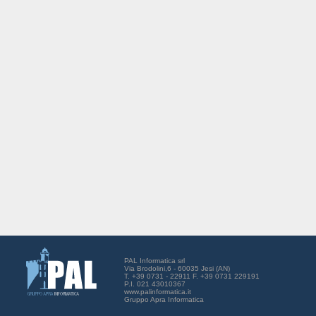
PAL Informatica srl
Via Brodolini,6 - 60035 Jesi (AN)
T. +39 0731 - 22911 F. +39 0731 229191
P.I. 021 43010367
www.palinformatica.it
Gruppo Apra Informatica