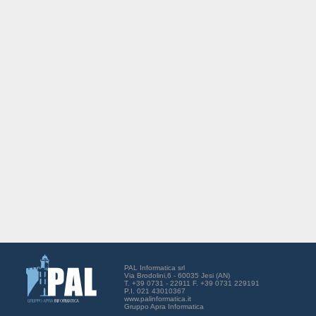
PAL Informatica srl
Via Brodolini,6 - 60035 Jesi (AN)
T. +39 0731 - 22911 F. +39 0731 229191
P.I. 021 43010367
www.palinformatica.it
Gruppo Apra Informatica