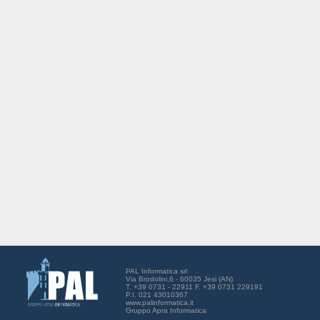
PAL Informatica srl
Via Brodolini,6 - 60035 Jesi (AN)
T. +39 0731 - 22911 F. +39 0731 229191
P.I. 021 43010367
www.palinformatica.it
Gruppo Apra Informatica