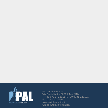
PAL Informatica srl
Via Brodolini,6 - 60035 Jesi (AN)
T. +39 0731 - 22911 F. +39 0731 229191
P.I. 021 43010367
www.palinformatica.it
Gruppo Apra Informatica