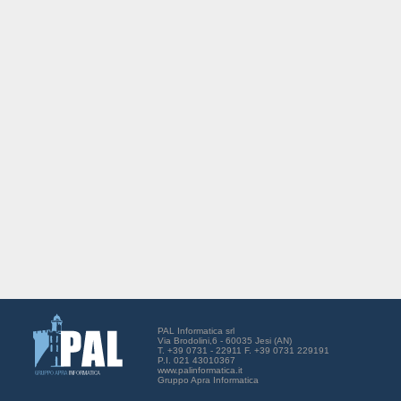
PAL Informatica srl
Via Brodolini,6 - 60035 Jesi (AN)
T. +39 0731 - 22911 F. +39 0731 229191
P.I. 021 43010367
www.palinformatica.it
Gruppo Apra Informatica