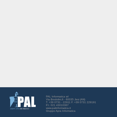
PAL Informatica srl
Via Brodolini,6 - 60035 Jesi (AN)
T. +39 0731 - 22911 F. +39 0731 229191
P.I. 021 43010367
www.palinformatica.it
Gruppo Apra Informatica