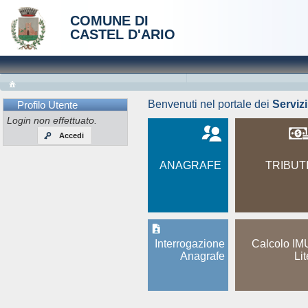
COMUNE DI
CASTEL D'ARIO
Benvenuti nel portale dei
Serviz
Profilo Utente
Login non effettuato.
Accedi
ANAGRAFE
TRIBUT
Interrogazione
Calcolo IM
Anagrafe
Lit