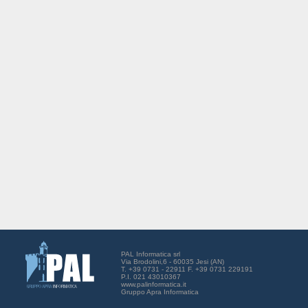
PAL Informatica srl
Via Brodolini,6 - 60035 Jesi (AN)
T. +39 0731 - 22911 F. +39 0731 229191
P.I. 021 43010367
www.palinformatica.it
Gruppo Apra Informatica