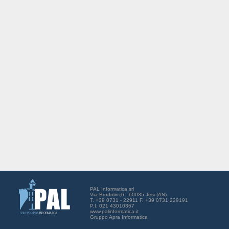
PAL Informatica srl
Via Brodolini,6 - 60035 Jesi (AN)
T. +39 0731 - 22911 F. +39 0731 229191
P.I. 021 43010367
www.palinformatica.it
Gruppo Apra Informatica