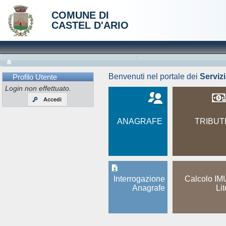
COMUNE DI
CASTEL D'ARIO
Benvenuti nel portale dei
Serviz
Profilo Utente
Login non effettuato.
Accedi
ANAGRAFE
TRIBUT
Interrogazione
Calcolo IM
Anagrafe
Lit